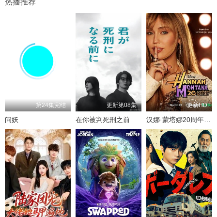
热播推荐
第24集完结
更新第08集
更新HD
问妖
在你被判死刑之前
汉娜·蒙塔娜20周年特别集