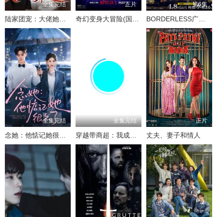
全集完结
正片
第6集
陆家团宠：大佬她马甲遍地
奇幻变身大冒险(国语版)
BORDERLESS广域移动搜查队
全集完结
全集完结
正片
念她：他惦记她很久了
穿越带商超：我成山神使者了
丈夫、妻子和情人