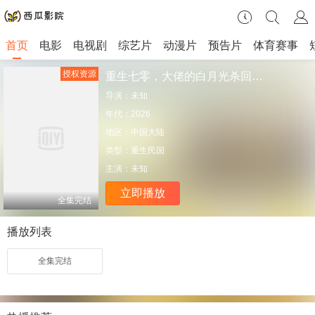
首页
电影
电视剧
综艺片
动漫片
预告片
体育赛事
授权资源
重生七零，大佬的白月光杀回来了
导演：
未知
年代：
2026
地区：
中国大陆
类型：
重生民国
主演：
未知
立即播放
全集完结
播放列表
全集完结