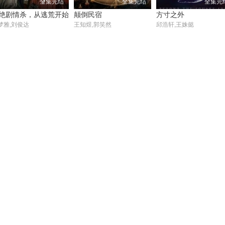
全集完结
全集完结
全集完
绝剧情杀，从逃荒开始
颠倒民宿
方寸之外
梦雅,刘俊达
王知煜,郭笑然
邱浩轩,王姝懿