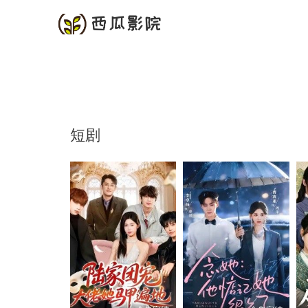
首页
频道
短剧